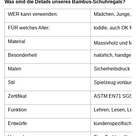
Was sind die Details unseres Bambus-Schuhregals?
WER kann verwenden:
Mädchen, Junge, E
FÜR welches Alter:
toddle, auch OK 
Material
Massivholz und MD
Besonderheit
natürlich, handgefer
Malen
Sicherheitsdruck
Stil
Spielzeug vortäus
Zertifikat
ASTM EN71 SGS
Funktion
Lehren, Lesen, Lern
Entwürfe
kundenspezifisch 