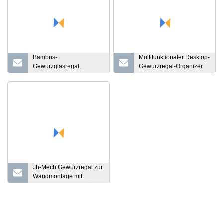
Bambus-
Multifunktionaler Desktop-
Gewürzglasregal,
Gewürzregal-Organizer
Schubladen-Organizer, 3
für mehrschichtige
Ebenen in der Schublade
Schubladen-
Aufbewahrung von
Küchenutensilien auf der
Arbeitsplatte
Jh-Mech Gewürzregal zur
Wandmontage mit
verstellbaren Haken über
der Tür, Speisekammer-
Organizer