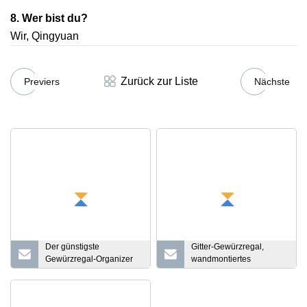
8. Wer bist du?
Wir, Qingyuan
Zurück zur Liste
Previers
Nächste
Der günstigste
Gitter-Gewürzregal,
Gewürzregal-Organizer
wandmontiertes
mit ausziehbarem
Gewürzregal, hängendes
Schrank und verchromten
Aufbewahrungsregal für
Schubladen
die Küche