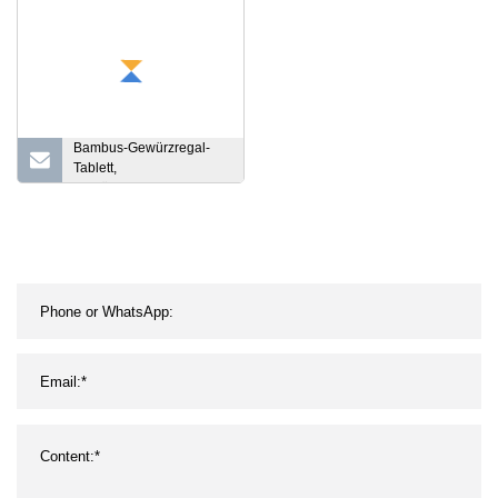
Bambus-Gewürzregal-
Tablett,
Gewürzschubladen-
Organizer-Einsatz für die
Küche, Gewürzregal-
Tablett mit 4 Ebenen für
die Aufbewahrung von
Küchenschränken