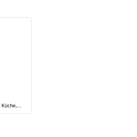
e Küche,
l, 4-