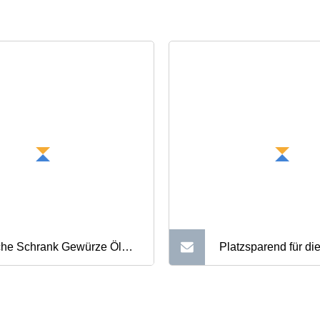
he Schrank Gewürze Öl
Platzsparend für di
ürz Schublade Lagerung
Bambus-Gewürzrega
anizer Kunststoff
stufiger Schrank-