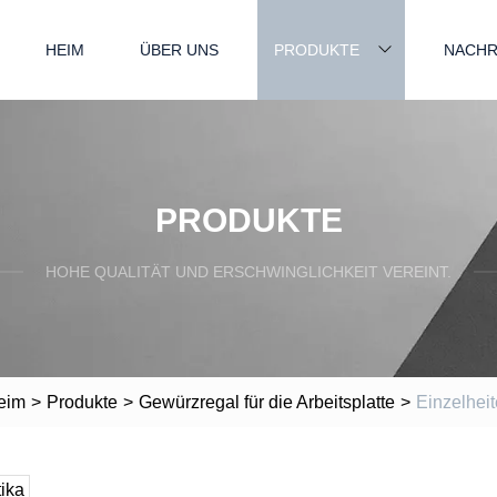
HEIM
ÜBER UNS
PRODUKTE
NACHR
PRODUKTE
HOHE QUALITÄT UND ERSCHWINGLICHKEIT VEREINT.
eim
>
Produkte
>
Gewürzregal für die Arbeitsplatte
>
Einzelhei