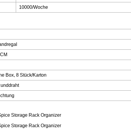
10000/Woche
tandregal
 CM
ne Box, 8 Stück/Karton
Runddraht
ichtung