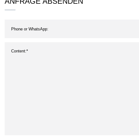
ANFRAGE ABSENDEN
Organizer, 4 Etagen,
Spe
Gewürzschubladen-Organizer
Rot
Tabl